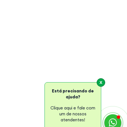
ontato
800 434 5151
ale Conosco
ecall de Marcas 2025
DTEC. A Escola Profissionalizante mais
embrada pelos capixabas em 2025.
X
Está precisando de
ajuda?
Clique aqui e fale com
um de nossos
atendentes!
Política de Privacidade
Portal do Aluno