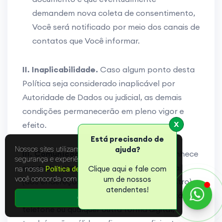
demandem nova coleta de consentimento,
Você será notificado por meio dos canais de
contatos que Você informar.
II. Inaplicabilidade.
Caso algum ponto desta
Política seja considerado inaplicável por
Autoridade de Dados ou judicial, as demais
condições permanecerão em pleno vigor e
efeito.
X
Está precisando de
Nossos sites utilizam cookies para melhorar a sua
ajuda?
III. Comunicação Eletrônica.
Você reconhece
segurança e experiência online. Leia mais sobre
que toda comunicação realizada por email
Clique aqui e fale com
na nossa
Política de Privacidade
. Ao continuar,
você concorda com as condições.
um de nossos
(aos endereços informados no seu cadastro),
atendentes!
SMS, aplicativos de comunicação instantânea,
Continuar
telefone ou qualquer outra forma digital,